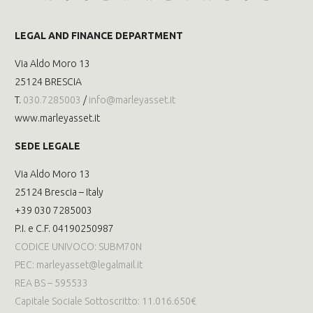
LEGAL AND FINANCE DEPARTMENT
Via Aldo Moro 13
25124 BRESCIA
T.
030.7285003
/
info@marleyasset.it
www.marleyasset.it
SEDE LEGALE
Via Aldo Moro 13
25124 Brescia – Italy
+39 030 7285003
P.I. e C.F. 04190250987
CODICE UNIVOCO: SUBM70N
PEC: marleyasset@legalmail.it
REA BS – 595533
Capitale Sociale Sottoscritto: 11.016.650€