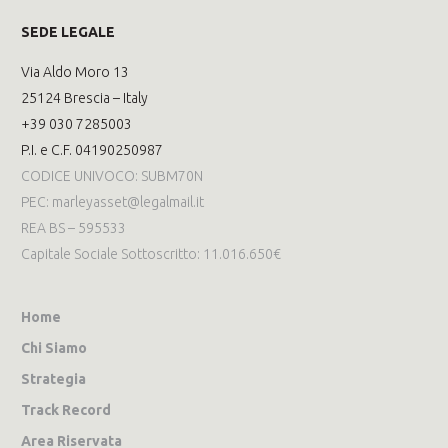
SEDE LEGALE
Via Aldo Moro 13
25124 Brescia – Italy
+39 030 7285003
P.I. e C.F. 04190250987
CODICE UNIVOCO: SUBM70N
PEC: marleyasset@legalmail.it
REA BS – 595533
Capitale Sociale Sottoscritto: 11.016.650€
Home
Chi Siamo
Strategia
Track Record
Area Riservata