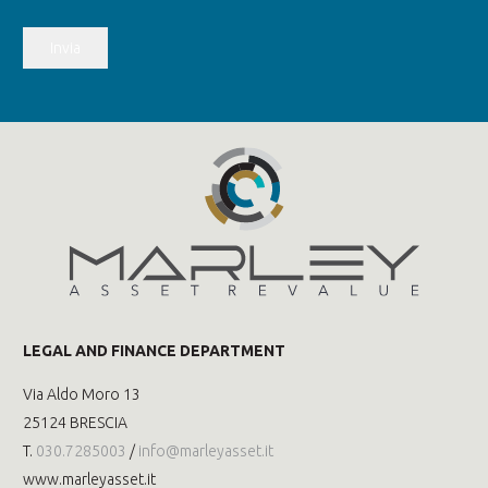
Invia
LEGAL AND FINANCE DEPARTMENT
Via Aldo Moro 13
25124 BRESCIA
T.
030.7285003
/
info@marleyasset.it
www.marleyasset.it