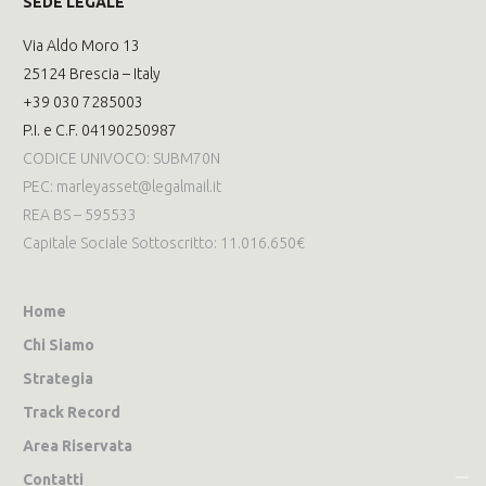
SEDE LEGALE
Via Aldo Moro 13
25124 Brescia – Italy
+39 030 7285003
P.I. e C.F. 04190250987
CODICE UNIVOCO: SUBM70N
PEC: marleyasset@legalmail.it
REA BS – 595533
Capitale Sociale Sottoscritto: 11.016.650€
Home
Chi Siamo
Strategia
Track Record
Area Riservata
Contatti